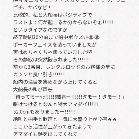
ゴチ、サバなど！
比較的、私と大船長はポジティブで
ラストまで何が起こるか分からないぞぉ!!!!!!
というタイプなのですが
終了時間30分前まで船中ボウズｯｯ😭😭
ポーカーフェイスを装っていましたが
実はめちゃくちゃ焦っていました🤣
その静寂は突然破られました!!!!!!
前から3番目、レンタルロッドのお客様の竿に
ガツンと良い引き!!!!!!
船内の注目を集めながら上げてくると
大船長の叫び声🤣
｢待ってろーｯｯ!!!!!!結香ー!!!!!!タモー！タモー！｣
駆けつけるとなんと特大アマダイ!!!!!!
52.0cmもありましたー!!!!!!
絶叫と拍手と歓声と一気に大盛り上がり🤣🔥🔥
ここから活性が上がってきたようで
アマダイも顔を出してくれて