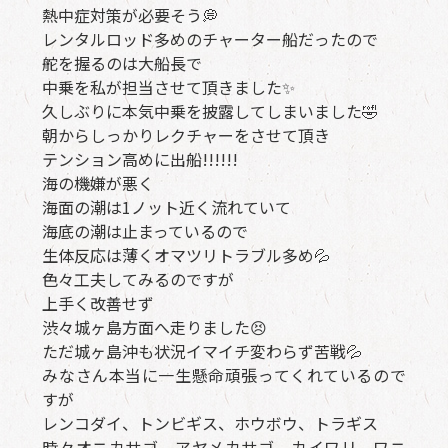
熱中症対策が必要そう💭
レンタルロッド多めのチャーター船だったので
舵を握るのは大船長で
中乗を私が担当させて頂きました✨
久しぶりに本気中乗を披露してしまいました🤣
朝からしっかりレクチャーをさせて頂き
テンション高めに出船!!!!!!
海の機嫌が悪く
海面の潮は1ノット近く流れていて
海底の潮は止まっているので
生体反応は薄くオマツリトラブル多め💦
色々工夫してみるのですが
上手く改善せず
渋々城ヶ島方面へ走りました😣
ただ城ヶ島沖も状況イマイチ変わらず苦戦💦
みなさん本当に一生懸命頑張ってくれているので
すが
レンコダイ、トンビギス、ホウボウ、トラギス
時々オニカサゴ、アヤメカサゴ、カイワリ、ワニ