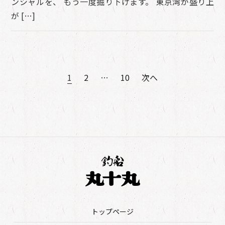
ンシャルを、 もう一度掘り下げます。 東京湾が盛り上
が […]
1
2
…
10
次へ
投
稿
ナ
ビ
ゲ
ー
シ
ョ
トップページ
ン