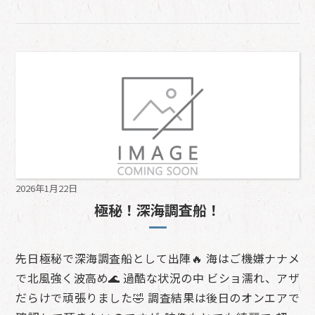
2026年1月22日
極秘！深海調査船！
先日極秘で深海調査船として出陣🔥 海はご機嫌ナナメ
で北風強く波高め🌊 過酷な状況の中 ビショ濡れ、アザ
だらけで頑張りました🤣 調査結果は後日のオンエアで