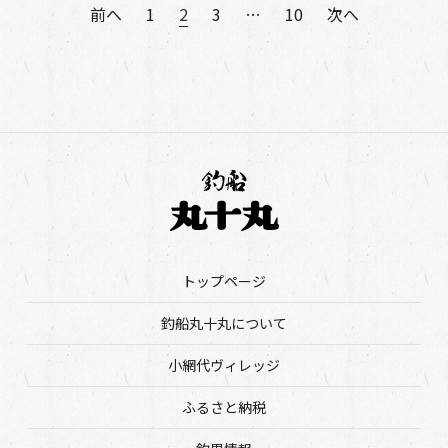
前へ
1
2
3
…
10
次へ
投
稿
ナ
ビ
ゲ
ー
シ
ョ
トップページ
ン
釣船丸十丸について
小網代ヴィレッジ
ふるさと納税